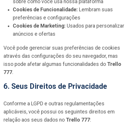
sobre como você usa nossa plataforma
Cookies de Funcionalidade:
Lembram suas
preferências e configurações
Cookies de Marketing:
Usados para personalizar
anúncios e ofertas
Você pode gerenciar suas preferências de cookies
através das configurações do seu navegador, mas
isso pode afetar algumas funcionalidades do
Trello
777
.
6. Seus Direitos de Privacidade
Conforme a LGPD e outras regulamentações
aplicáveis, você possui os seguintes direitos em
relação aos seus dados no
Trello 777
: