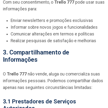
Com seu consentimento, o
Trello 777
pode usar suas
informações para:
Enviar newsletters e promoções exclusivas
Informar sobre novos jogos e funcionalidades
Comunicar alterações em termos e políticas
Realizar pesquisas de satisfação e melhorias
3. Compartilhamento de
Informações
O
Trello 777
não vende, aluga ou comercializa suas
informações pessoais. Podemos compartilhar dados
apenas nas seguintes circunstâncias limitadas:
3.1 Prestadores de Serviços