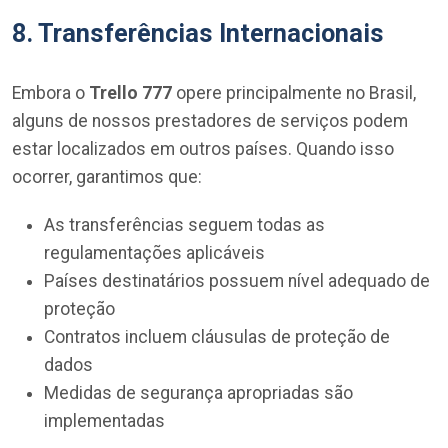
8. Transferências Internacionais
Embora o
Trello 777
opere principalmente no Brasil,
alguns de nossos prestadores de serviços podem
estar localizados em outros países. Quando isso
ocorrer, garantimos que:
As transferências seguem todas as
regulamentações aplicáveis
Países destinatários possuem nível adequado de
proteção
Contratos incluem cláusulas de proteção de
dados
Medidas de segurança apropriadas são
implementadas