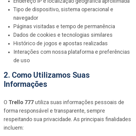
Endereço IP e localização geográfica aproximada
Tipo de dispositivo, sistema operacional e
navegador
Páginas visitadas e tempo de permanência
Dados de cookies e tecnologias similares
Histórico de jogos e apostas realizadas
Interações com nossa plataforma e preferências
de uso
2. Como Utilizamos Suas
Informações
O
Trello 777
utiliza suas informações pessoais de
forma responsável e transparente, sempre
respeitando sua privacidade. As principais finalidades
incluem: